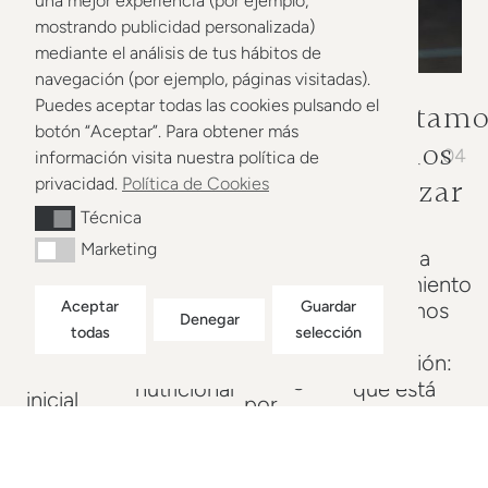
una mejor experiencia (por ejemplo,
mostrando publicidad personalizada)
mediante el análisis de tus hábitos de
navegación (por ejemplo, páginas visitadas).
Puedes aceptar todas las cookies pulsando el
Te
Construimos
Te
Ajustamo
botón “Aceptar”. Para obtener más
03
conocemos
tu
acompañamos
para
02
04
información visita nuestra política de
01
a
plan
avanzar
privacidad.
Política de Cookies
Técnica
Técnica
Cada
fondo
semana
Marketing
Marketing
A partir de
En cada
nos
todo lo
seguimiento
En la
ponemos
Aceptar
Guardar
hablado
revisamos
primera
Denegar
en
todas
selección
diseñamos
tu
consulta o
contacto
tu plan
evolución:
evaluación
contigo
nutricional
qué está
inicial
por
o de
funcionando,
analizamos
Telegram
entrenamiento
qué
tu historial,
para saber
adaptado a
necesita
síntomas,
cómo