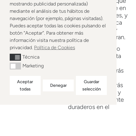
Te voy a ayudar a que
mostrando publicidad personalizada)
comer bien encaje en
mediante el análisis de tus hábitos de
la vida que ya tienes, y
navegación (por ejemplo, páginas visitadas).
que eso se traduzca
Puedes aceptar todas las cookies pulsando el
en salud, energía y
botón “Aceptar”. Para obtener más
resultados que duran.
información visita nuestra política de
privacidad.
Política de Cookies
No quiero que esto
sea para ti una dieta
Técnica
Técnica
más. Trabajando
Marketing
Marketing
conmigo entenderás
el porqué de cada
Aceptar
Guardar
decisión y te llevarás
Denegar
todas
selección
unos aprendizajes y
resultados realmente
duraderos en el
tiempo.
Porque la
alimentación debe